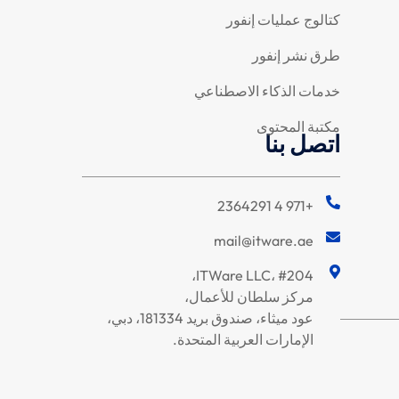
كتالوج عمليات إنفور
طرق نشر إنفور
خدمات الذكاء الاصطناعي
مكتبة المحتوى
اتصل بنا
+971 4 2364291
mail@itware.ae
ITWare LLC، #204،
مركز سلطان للأعمال،
عود ميثاء، صندوق بريد 181334، دبي،
الإمارات العربية المتحدة.