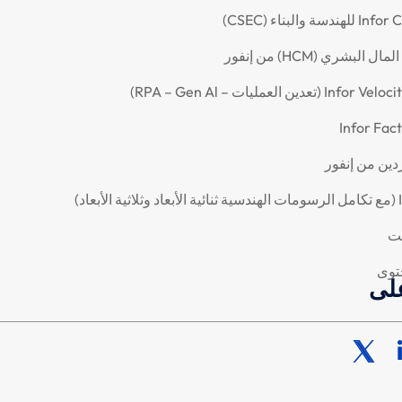
ة والبناء (CSEC)
 البشري (HCM) من إنفور
Infor Fac
ردين من إنفور
اد)
ست
توى
على