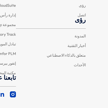
رؤى
Infor CloudSuite للهندس
اتصل
إدارة رأس المال
رؤى
مجموعة Infor Velocity (تعدين العمليات – RPA – Gen Al)
tory Track
المدونة
تبادل المو
أخبار التقنية
Infor PLM (مع تكامل الرسومات الهندسية ثنائية الأبعاد وثلاثية الأبع
متعلق بالذكاء الاصطناعي
إنفور بير
الأحداث
مكتبة المح
تابعنا 