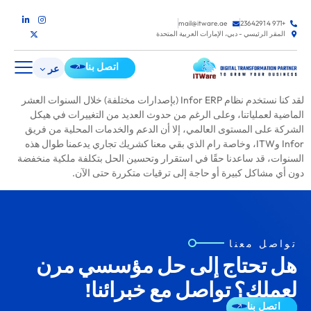
mail@itware.ae
+971 4 2364291
المقر الرئيسي - دبي، الإمارات العربية المتحدة
اتصل بنا
عر
لقد كنا نستخدم نظام Infor ERP (بإصدارات مختلفة) خلال السنوات العشر
الماضية لعملياتنا، وعلى الرغم من حدوث العديد من التغييرات في هيكل
الشركة على المستوى العالمي، إلا أن الدعم والخدمات المحلية من فريق
Infor وITW، وخاصة رام الذي بقي معنا كشريك تجاري يدعمنا طوال هذه
السنوات، قد ساعدنا حقًا في استقرار وتحسين الحل بتكلفة ملكية منخفضة
دون أي مشاكل كبيرة أو حاجة إلى ترقيات متكررة حتى الآن.
تواصل معنا
هل تحتاج إلى حل مؤسسي مرن
لعملك؟ تواصل مع خبرائنا!
اتصل بنا